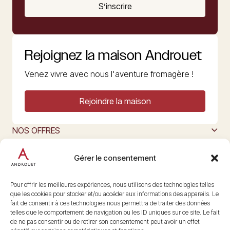
S’inscrire
Rejoignez la maison Androuet
Venez vivre avec nous l'aventure fromagère !
Rejoindre la maison
NOS OFFRES
MAISON ANDROUET
L’ART DU FROMAGE
Gérer le consentement
Nous suivre
@maisonandrouet
Pour offrir les meilleures expériences, nous utilisons des technologies telles
que les cookies pour stocker et/ou accéder aux informations des appareils. Le
fait de consentir à ces technologies nous permettra de traiter des données
telles que le comportement de navigation ou les ID uniques sur ce site. Le fait
Copyright © 2026 Androuet
de ne pas consentir ou de retirer son consentement peut avoir un effet
Site par
Make the Grade