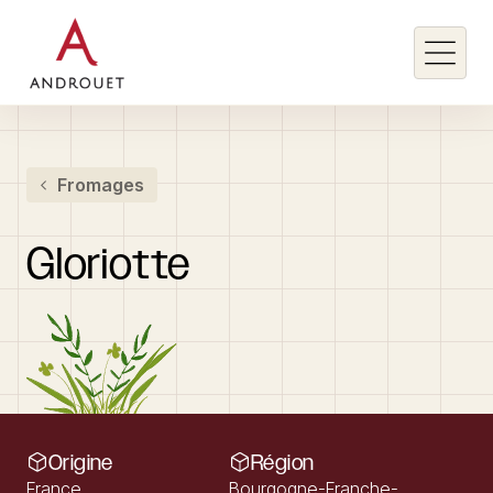
Rechercher un mot clé
Fromages
Rechercher
Gloriotte
Origine
Région
France
Bourgogne-Franche-