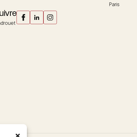
Paris
uivre
drouet