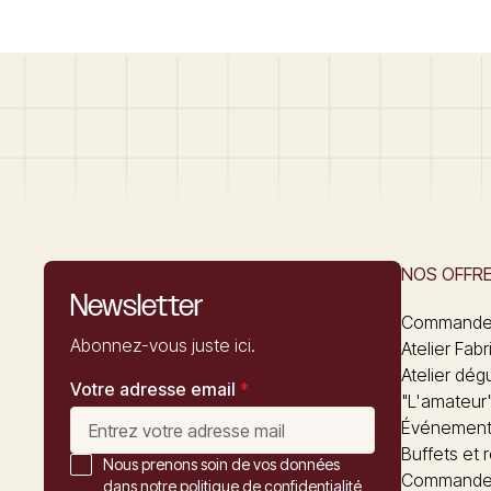
NOS OFFR
Newsletter
Commandez
Abonnez-vous juste ici.
Atelier Fabr
Atelier dég
Votre adresse email
*
"L'amateur
Événements
Buffets et 
Nous prenons soin de vos données
Commander
dans notre politique de confidentialité