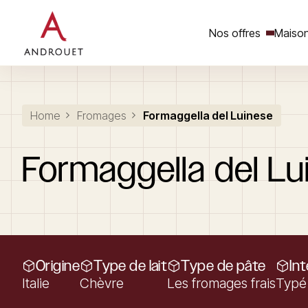
Nos offres
Maison
Rechercher un mot clé
Home
Fromages
Formaggella del Luinese
Formaggella
del
Lu
Origine
Type de lait
Type de pâte
In
Italie
Chèvre
Les fromages frais
Typé