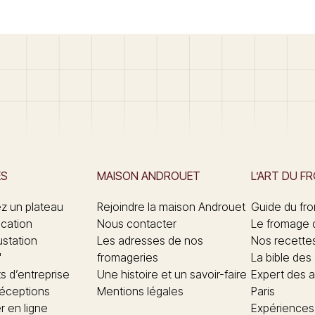
ES
MAISON ANDROUET
L’ART DU F
 un plateau
Rejoindre la maison Androuet
Guide du fr
ication
Nous contacter
Le fromage 
ustation
Les adresses de nos
Nos recette
"
fromageries
La bible des
 d’entreprise
Une histoire et un savoir-faire
Expert des a
réceptions
Mentions légales
Paris
 en ligne
Expériences