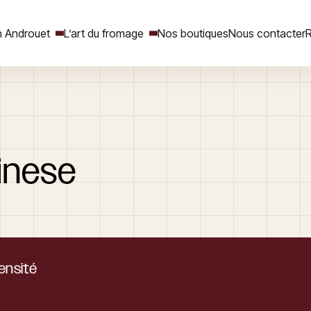
 Androuet
L’art du fromage
Nos boutiques
Nous contacter
R
Rechercher
inese
tensité