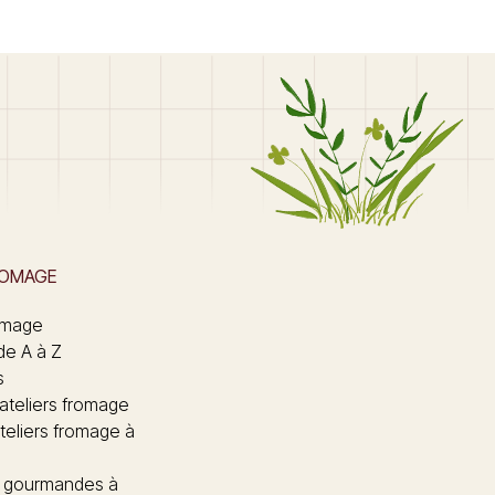
ROMAGE
omage
de A à Z
s
 ateliers fromage
teliers fromage à
 gourmandes à