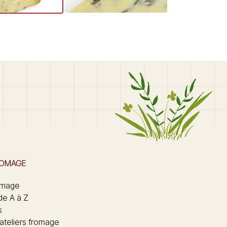
ROMAGE
omage
de A à Z
s
 ateliers fromage