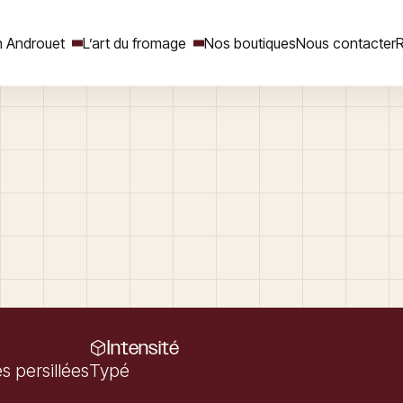
 Androuet
L’art du fromage
Nos boutiques
Nous contacter
R
Rechercher
Intensité
s persillées
Typé