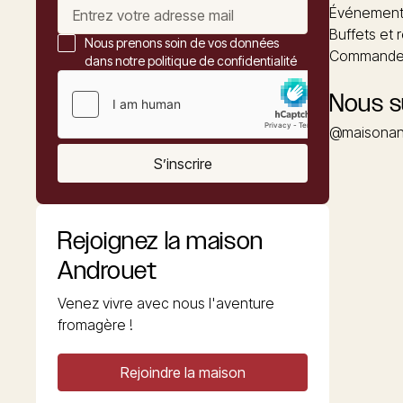
Événements
Buffets et 
Nous prenons soin de vos données
Commander
dans notre politique de confidentialité
Nous s
@maisonan
S’inscrire
Rejoignez la maison
Androuet
Venez vivre avec nous l'aventure
fromagère !
Rejoindre la maison