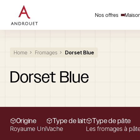
Nos offres
Maison
Rechercher un mot clé
Home
Fromages
Dorset Blue
Dorset
Blue
Origine
Type de lait
Type de pâte
Royaume Uni
Vache
Les fromages à pâte