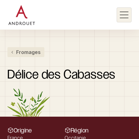
Rechercher un mot clé
Fromages
Rechercher
Délice
des
Cabasses
Origine
Région
France
Occitanie