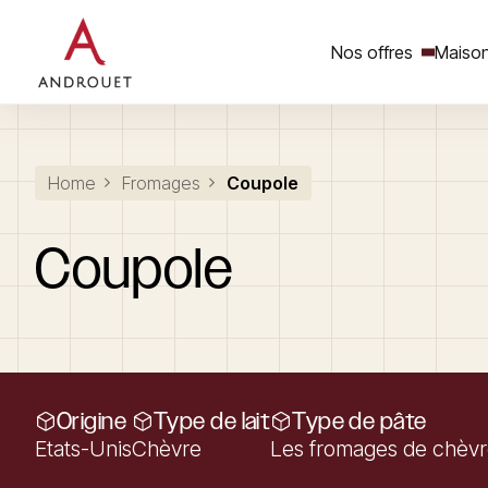
Nos offres
Maison
Rechercher un mot clé
Home
Fromages
Coupole
Coupole
Origine
Type de lait
Type de pâte
Etats-Unis
Chèvre
Les fromages de chèv