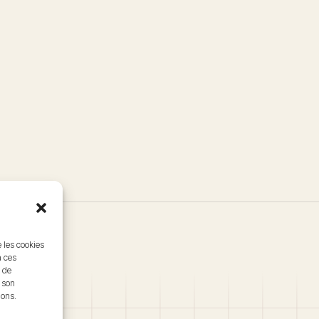
e les cookies
à ces
 de
r son
ions.