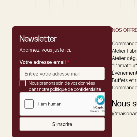
NOS OFFR
Newsletter
Commandez
Abonnez-vous juste ici.
Atelier Fabr
Atelier dég
Votre adresse email
*
"L'amateur
Événements
Buffets et 
Nous prenons soin de vos données
Commander
dans notre politique de confidentialité
Nous s
@maisonan
S’inscrire