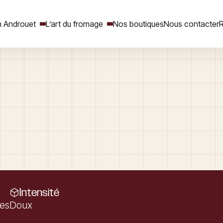
 Androuet
L’art du fromage
Nos boutiques
Nous contacter
R
Rechercher
Intensité
res
Doux