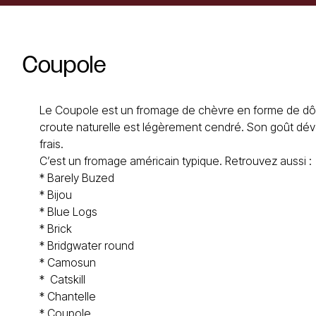
Coupole
Le Coupole est un fromage de chèvre en forme de dôm
croute naturelle est légèrement cendré. Son goût dé
frais.
C’est un
fromage américain
typique. Retrouvez aussi :
*
Barely Buzed
*
Bijou
*
Blue Logs
*
Brick
*
Bridgwater round
*
Camosun
*
Catskill
*
Chantelle
*
Coupole