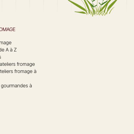
ROMAGE
omage
de A à Z
s
 ateliers fromage
teliers fromage à
 gourmandes à