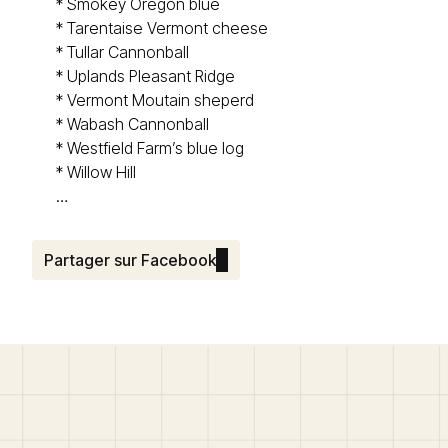
*
Smokey Oregon blue
*
Tarentaise Vermont cheese
*
Tullar Cannonball
*
Uplands Pleasant Ridge
*
Vermont Moutain sheperd
*
Wabash Cannonball
*
Westfield Farm’s blue log
*
Willow Hill
…
Partager sur Facebook