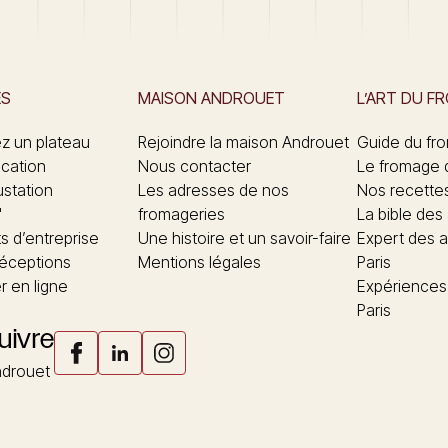
ES
MAISON ANDROUET
L’ART DU F
 un plateau
Rejoindre la maison Androuet
Guide du fr
ication
Nous contacter
Le fromage 
ustation
Les adresses de nos
Nos recette
"
fromageries
La bible des
 d’entreprise
Une histoire et un savoir-faire
Expert des a
réceptions
Mentions légales
Paris
 en ligne
Expériences
Paris
uivre
drouet