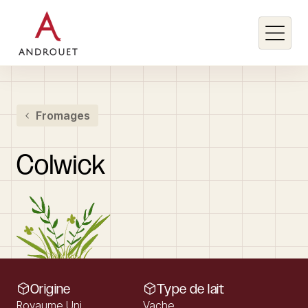
Rechercher un mot clé
Fromages
Rechercher
Colwick
Origine
Type de lait
Royaume Uni
Vache