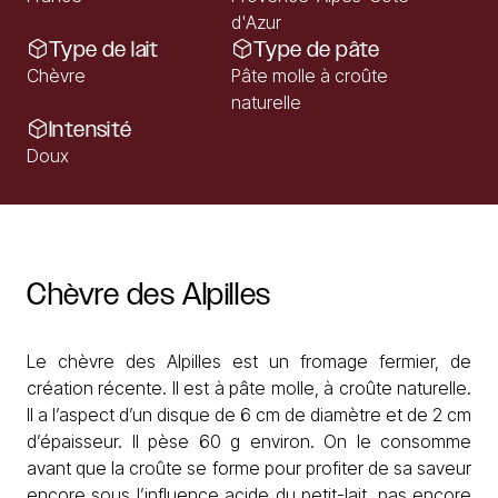
d'Azur
Type de lait
Type de pâte
Chèvre
Pâte molle à croûte
naturelle
Intensité
Doux
Chèvre
des
Alpilles
Le chèvre des Alpilles est un fromage fermier, de
création récente. Il est à pâte molle, à croûte naturelle.
Il a l’aspect d’un disque de 6 cm de diamètre et de 2 cm
d’épaisseur. Il pèse 60 g environ. On le consomme
avant que la croûte se forme pour profiter de sa saveur
encore sous l’influence acide du petit-lait, pas encore