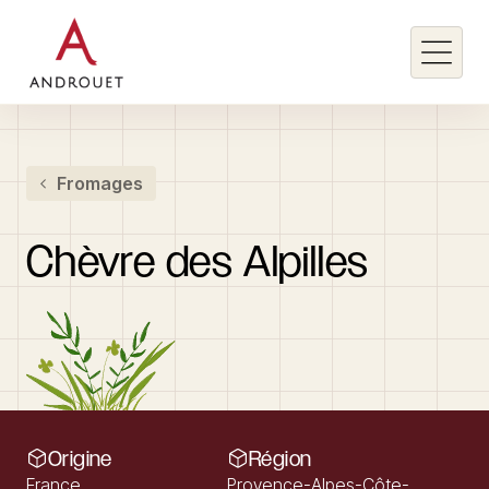
Rechercher un mot clé
Fromages
Rechercher
Chèvre
des
Alpilles
Origine
Région
France
Provence-Alpes-Côte-