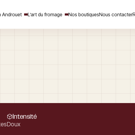
 Androuet
L’art du fromage
Nos boutiques
Nous contacter
R
Rechercher
Intensité
tes
Doux