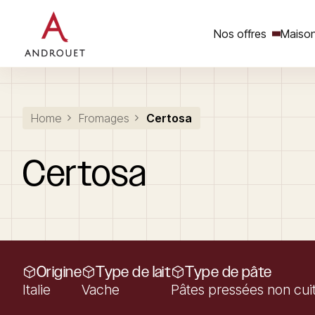
Nos offres
Maison
Rechercher un mot clé
Home
Fromages
Certosa
Certosa
Origine
Type de lait
Type de pâte
Italie
Vache
Pâtes pressées non cui