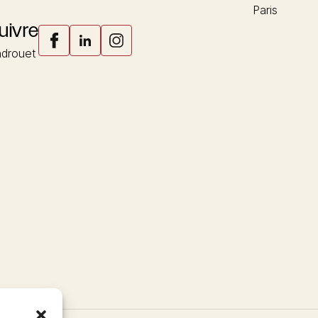
Paris
uivre
drouet