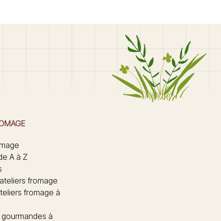
ROMAGE
omage
de A à Z
s
 ateliers fromage
teliers fromage à
 gourmandes à