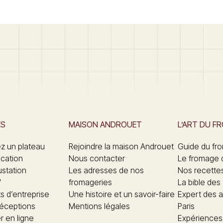
ES
MAISON ANDROUET
L’ART DU F
 un plateau
Rejoindre la maison Androuet
Guide du fr
ication
Nous contacter
Le fromage 
ustation
Les adresses de nos
Nos recette
"
fromageries
La bible des
 d’entreprise
Une histoire et un savoir-faire
Expert des a
réceptions
Mentions légales
Paris
 en ligne
Expériences