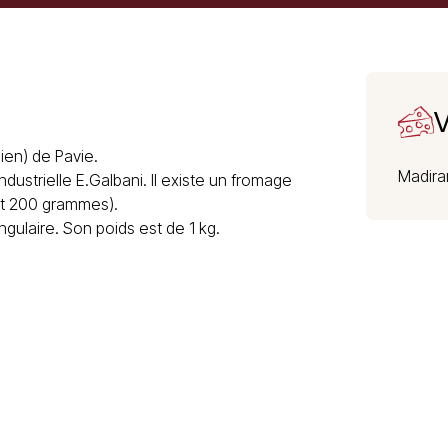
V
ien) de Pavie.
Madira
dustrielle E.Galbani. Il existe un fromage
et 200 grammes).
gulaire. Son poids est de 1 kg.