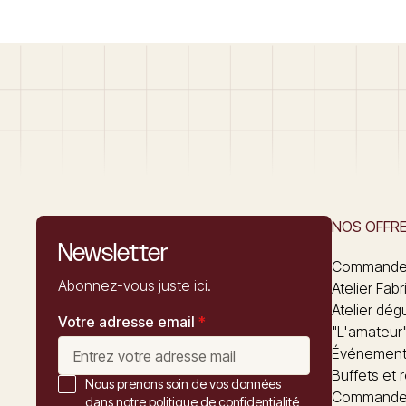
NOS OFFR
Newsletter
Commandez
Abonnez-vous juste ici.
Atelier Fabr
Atelier dég
Votre adresse email
*
"L'amateur
Événements
Buffets et 
Nous prenons soin de vos données
Commander
dans notre politique de confidentialité