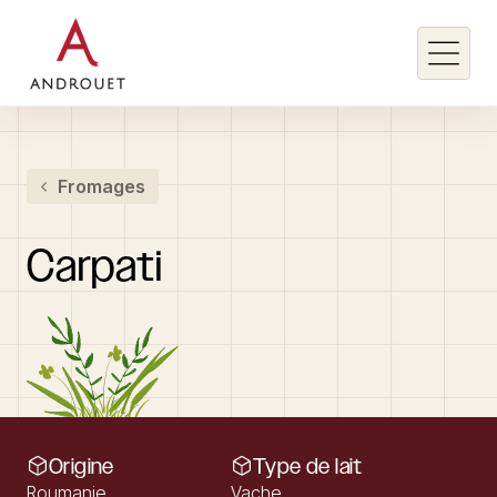
Rechercher un mot clé
Fromages
Rechercher
Carpati
Origine
Type de lait
Roumanie
Vache