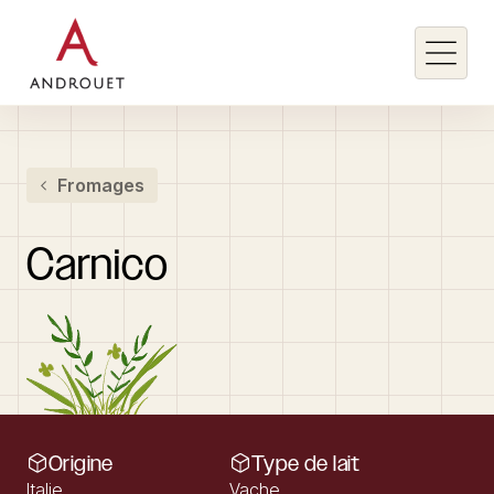
Rechercher un mot clé
Fromages
Rechercher
Carnico
Origine
Type de lait
Italie
Vache