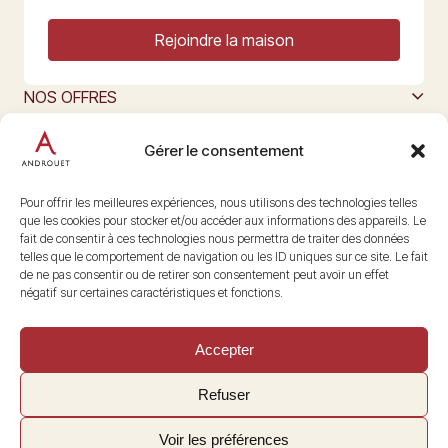
Rejoindre la maison
NOS OFFRES
MAISON ANDROUET
L’ART DU FROMAGE
Gérer le consentement
Nous suivre
@maisonandrouet
Pour offrir les meilleures expériences, nous utilisons des technologies telles
que les cookies pour stocker et/ou accéder aux informations des appareils. Le
fait de consentir à ces technologies nous permettra de traiter des données
telles que le comportement de navigation ou les ID uniques sur ce site. Le fait
Copyright © 2026 Androuet
de ne pas consentir ou de retirer son consentement peut avoir un effet
Site par
Make the Grade
négatif sur certaines caractéristiques et fonctions.
Accepter
Refuser
Voir les préférences