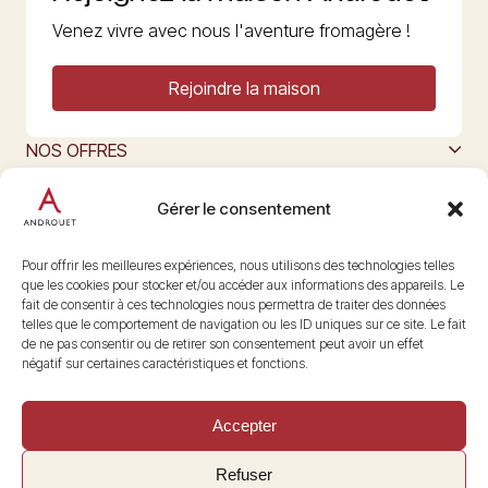
Venez vivre avec nous l'aventure fromagère !
Rejoindre la maison
NOS OFFRES
MAISON ANDROUET
L’ART DU FROMAGE
Gérer le consentement
Nous suivre
@maisonandrouet
Pour offrir les meilleures expériences, nous utilisons des technologies telles
que les cookies pour stocker et/ou accéder aux informations des appareils. Le
fait de consentir à ces technologies nous permettra de traiter des données
telles que le comportement de navigation ou les ID uniques sur ce site. Le fait
Copyright © 2026 Androuet
de ne pas consentir ou de retirer son consentement peut avoir un effet
Site par
Make the Grade
négatif sur certaines caractéristiques et fonctions.
Accepter
Refuser