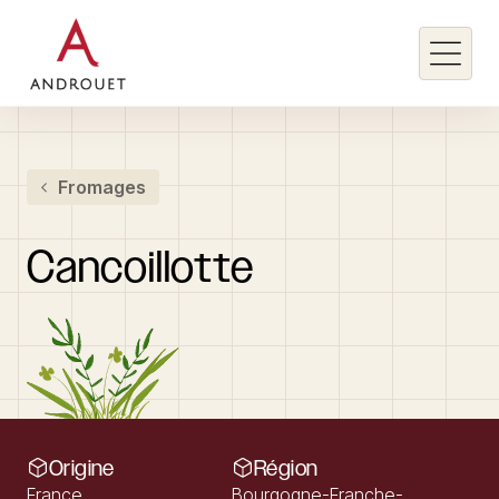
Rechercher un mot clé
Fromages
Rechercher
Cancoillotte
Origine
Région
France
Bourgogne-Franche-