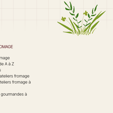
ROMAGE
omage
de A à Z
s
 ateliers fromage
teliers fromage à
 gourmandes à