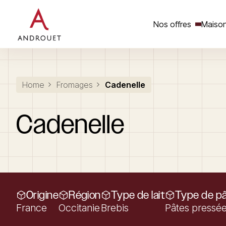
Nos offres
Maison
Rechercher un mot clé
Home
Fromages
Cadenelle
Cadenelle
Origine
Région
Type de lait
Type de p
France
Occitanie
Brebis
Pâtes pressée