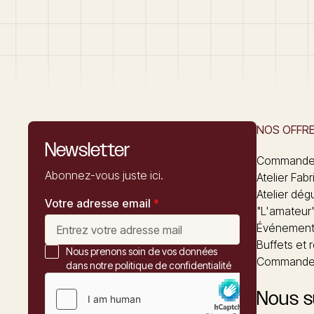
NOS OFFR
Newsletter
Commandez
Abonnez-vous juste ici.
Atelier Fabr
Atelier dég
Votre adresse email
*
"L'amateur
Événements
Buffets et 
Nous prenons soin de vos données
Commander
dans notre politique de confidentialité
Nous s