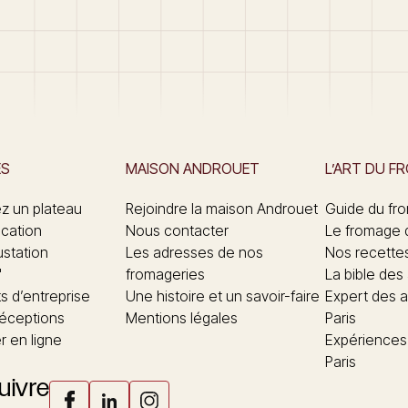
ES
MAISON ANDROUET
L’ART DU F
 un plateau
Rejoindre la maison Androuet
Guide du fr
ication
Nous contacter
Le fromage 
ustation
Les adresses de nos
Nos recette
"
fromageries
La bible des
 d’entreprise
Une histoire et un savoir-faire
Expert des a
réceptions
Mentions légales
Paris
 en ligne
Expériences
Paris
uivre