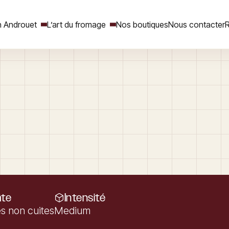
 Androuet
L’art du fromage
Nos boutiques
Nous contacter
R
Rechercher
âte
Intensité
s non cuites
Medium