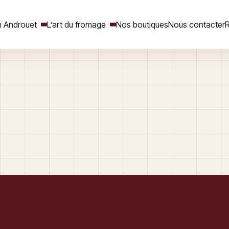
 Androuet
L’art du fromage
Nos boutiques
Nous contacter
R
Rechercher