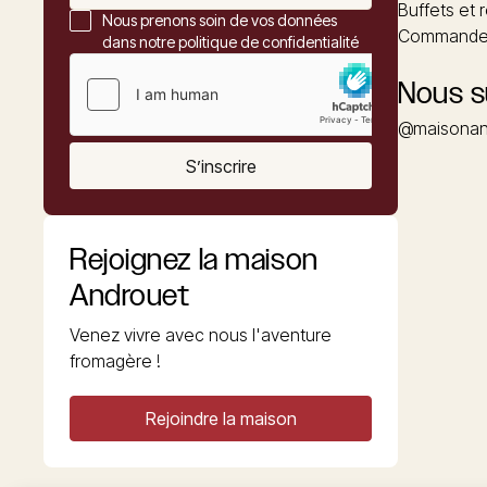
Buffets et 
Nous prenons soin de vos données
Commander
dans notre politique de confidentialité
Nous s
@maisonan
S’inscrire
Rejoignez la maison
Androuet
Venez vivre avec nous l'aventure
fromagère !
Rejoindre la maison