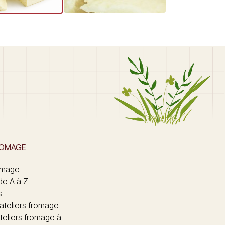
ROMAGE
omage
de A à Z
s
 ateliers fromage
teliers fromage à