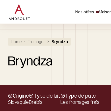
Nos offres
Maison
Rechercher un mot clé
Home
Fromages
Bryndza
Bryndza
Origine
Type de lait
Type de pâte
Slovaquie
Brebis
Les fromages frais