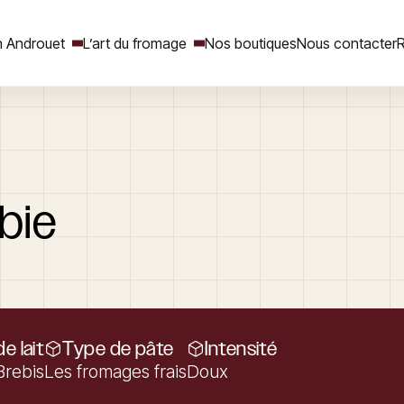
 Androuet
L’art du fromage
Nos boutiques
Nous contacter
R
Rechercher
bie
e lait
Type de pâte
Intensité
Brebis
Les fromages frais
Doux