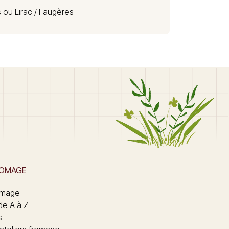
 ou Lirac /
Faugères
ROMAGE
omage
de A à Z
s