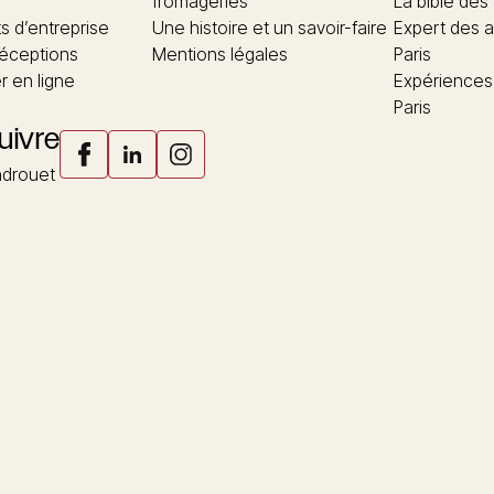
"
fromageries
La bible des
 d’entreprise
Une histoire et un savoir-faire
Expert des a
réceptions
Mentions légales
Paris
 en ligne
Expériences
Paris
uivre
drouet