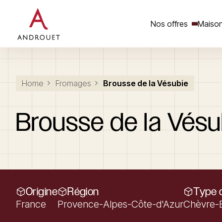
Nos offres
Maison
Rechercher un mot clé
Home
Fromages
Brousse de la Vésubie
Brousse
de
la
Vésu
Origine
Région
Type d
France
Provence-Alpes-Côte-d'Azur
Chèvre-