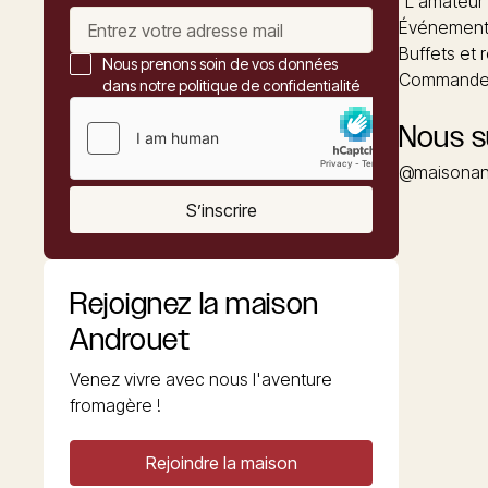
"L'amateur
Événements
Buffets et 
Nous prenons soin de vos données
Commander
dans notre politique de confidentialité
Nous s
@maisonan
S’inscrire
Rejoignez la maison
Androuet
Venez vivre avec nous l'aventure
fromagère !
Rejoindre la maison