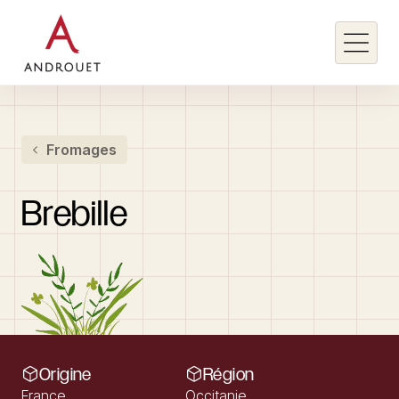
Rechercher un mot clé
Fromages
Rechercher
Brebille
Origine
Région
France
Occitanie