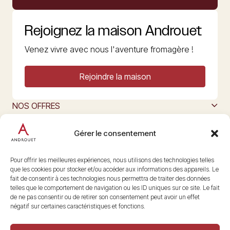
Rejoignez la maison Androuet
Venez vivre avec nous l'aventure fromagère !
Rejoindre la maison
NOS OFFRES
MAISON ANDROUET
L’ART DU FROMAGE
Gérer le consentement
Nous suivre
@maisonandrouet
Pour offrir les meilleures expériences, nous utilisons des technologies telles
que les cookies pour stocker et/ou accéder aux informations des appareils. Le
fait de consentir à ces technologies nous permettra de traiter des données
telles que le comportement de navigation ou les ID uniques sur ce site. Le fait
Copyright © 2026 Androuet
de ne pas consentir ou de retirer son consentement peut avoir un effet
Site par
Make the Grade
négatif sur certaines caractéristiques et fonctions.