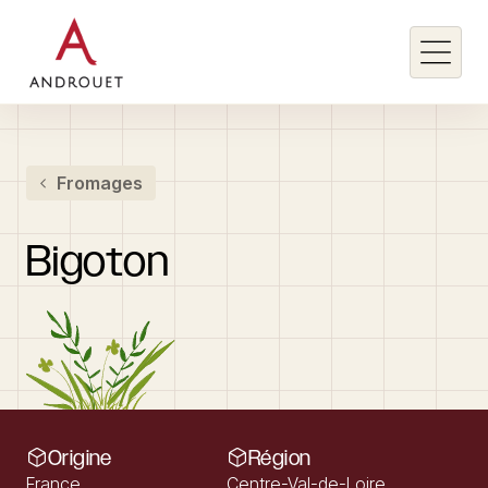
Rechercher un mot clé
Fromages
Rechercher
Bigoton
Origine
Région
France
Centre-Val-de-Loire