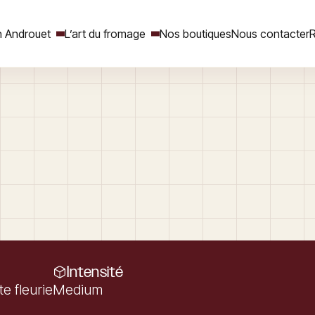
 Androuet
L’art du fromage
Nos boutiques
Nous contacter
R
Rechercher
Intensité
e fleurie
Medium