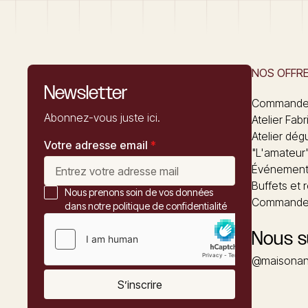
NOS OFFR
Newsletter
Commandez
Abonnez-vous juste ici.
Atelier Fabr
Atelier dég
Votre adresse email
*
"L'amateur
Événements
Buffets et 
Nous prenons soin de vos données
Commander
dans notre politique de confidentialité
Nous s
@maisonan
S’inscrire