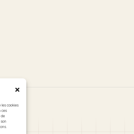
e les cookies
à ces
 de
r son
ions.