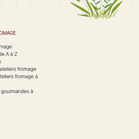
ROMAGE
omage
de A à Z
s
 ateliers fromage
teliers fromage à
 gourmandes à