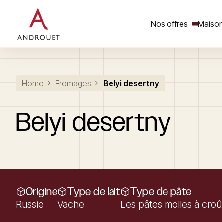
Nos offres
Maison
Rechercher un mot clé
Home
Fromages
Belyi desertny
Belyi
desertny
Origine
Type de lait
Type de pâte
Russie
Vache
Les pâtes molles à croût