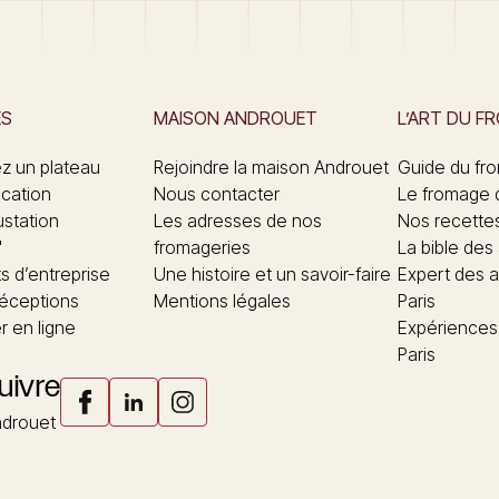
ES
MAISON ANDROUET
L’ART DU F
 un plateau
Rejoindre la maison Androuet
Guide du fr
ication
Nous contacter
Le fromage 
ustation
Les adresses de nos
Nos recette
"
fromageries
La bible des
 d’entreprise
Une histoire et un savoir-faire
Expert des a
réceptions
Mentions légales
Paris
 en ligne
Expériences
Paris
uivre
drouet