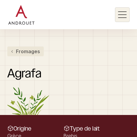
Rechercher un mot clé
Fromages
Rechercher
Agrafa
Origine
Type de lait
Grèce
Brebis