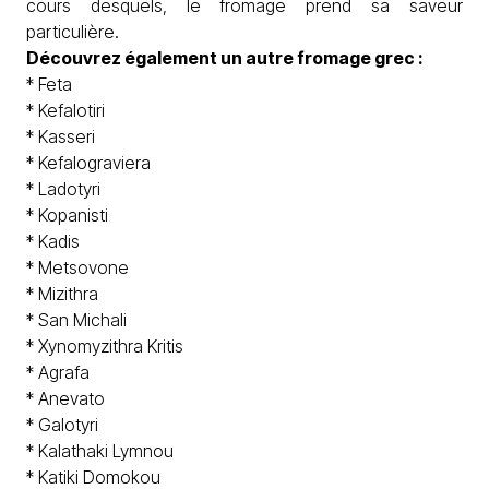
cours desquels, le fromage prend sa saveur
particulière.
Découvrez également un autre
fromage grec
:
*
Feta
*
Kefalotiri
*
Kasseri
*
Kefalograviera
*
Ladotyri
*
Kopanisti
*
Kadis
*
Metsovone
*
Mizithra
*
San Michali
*
Xynomyzithra Kritis
*
Agrafa
*
Anevato
*
Galotyri
*
Kalathaki Lymnou
*
Katiki Domokou