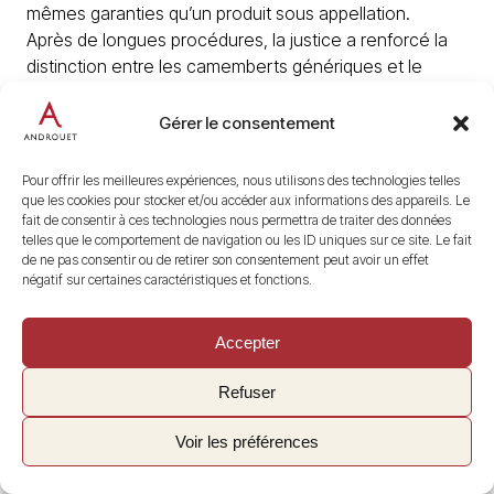
mêmes garanties qu’un produit sous appellation.
Après de longues procédures, la justice a renforcé la
distinction entre les camemberts génériques et le
véritable Camembert de Normandie AOP.
Une décision rendue en appel en 2025 a notamment
Gérer le consentement
confirmé l’interdiction de certaines présentations
associant abusivement des camemberts industriels à la
Pour offrir les meilleures expériences, nous utilisons des technologies telles
Normandie.
que les cookies pour stocker et/ou accéder aux informations des appareils. Le
fait de consentir à ces technologies nous permettra de traiter des données
telles que le comportement de navigation ou les ID uniques sur ce site. Le fait
de ne pas consentir ou de retirer son consentement peut avoir un effet
négatif sur certaines caractéristiques et fonctions.
Accepter
La production fermière de Camembert est devenue
Refuser
rare au cours du XXᵉ siècle.
La majorité des fromages étaient fabriqués dans des
Voir les préférences
laiteries collectant le lait de plusieurs exploitations.
Ces dernières années, quelques producteurs ont