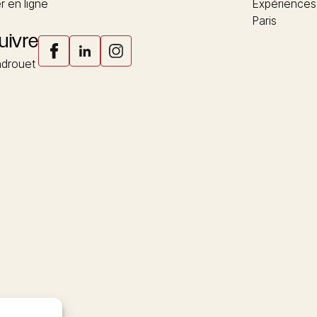
 en ligne
Expériences
Paris
uivre
drouet