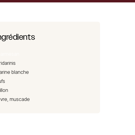
ngrédients
Parmesan
ridarinis
farine blanche
fs
illon
oivre, muscade