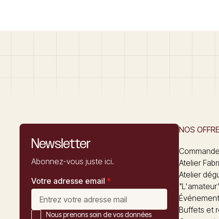
NOS OFFR
Newsletter
Commandez
Abonnez-vous juste ici.
Atelier Fabr
Atelier dég
Votre adresse email
*
"L'amateur
Événements
Buffets et 
Nous prenons soin de vos données