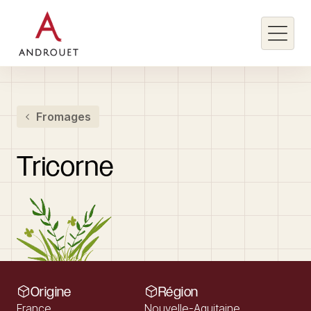
Rechercher un mot clé
Fromages
Rechercher
Tricorne
Origine
Région
France
Nouvelle-Aquitaine