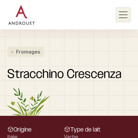
Rechercher un mot clé
Fromages
Rechercher
Stracchino
Crescenza
Origine
Type de lait
Italie
Vache