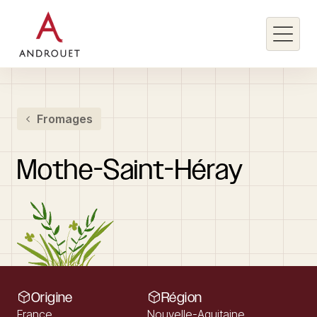
Rechercher un mot clé
Fromages
Rechercher
Mothe-Saint-Héray
Origine
Région
France
Nouvelle-Aquitaine