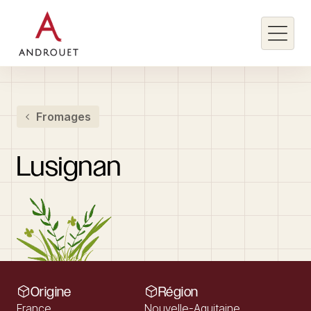
Rechercher un mot clé
Fromages
Rechercher
Lusignan
Origine
Région
France
Nouvelle-Aquitaine