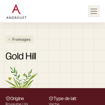
Rechercher un mot clé
Fromages
Rechercher
Gold
Hill
Origine
Type de lait
Royaume Uni
Vache