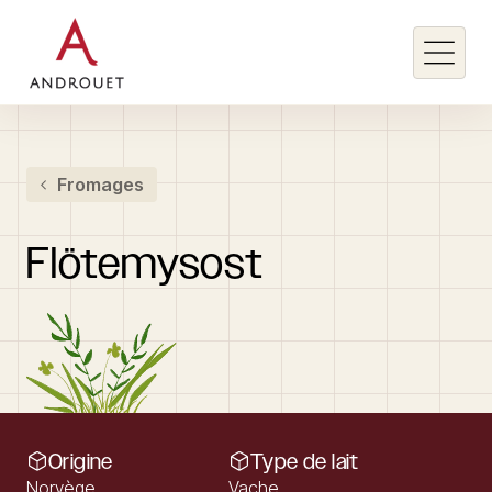
Rechercher un mot clé
Fromages
Rechercher
Flötemysost
Origine
Type de lait
Norvège
Vache