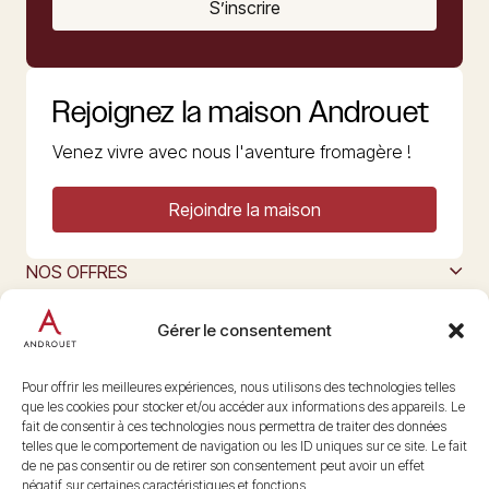
S’inscrire
Rejoignez la maison Androuet
Venez vivre avec nous l'aventure fromagère !
Rejoindre la maison
NOS OFFRES
MAISON ANDROUET
L’ART DU FROMAGE
Gérer le consentement
Nous suivre
@maisonandrouet
Pour offrir les meilleures expériences, nous utilisons des technologies telles
que les cookies pour stocker et/ou accéder aux informations des appareils. Le
fait de consentir à ces technologies nous permettra de traiter des données
telles que le comportement de navigation ou les ID uniques sur ce site. Le fait
Copyright © 2026 Androuet
de ne pas consentir ou de retirer son consentement peut avoir un effet
Site par
Make the Grade
négatif sur certaines caractéristiques et fonctions.