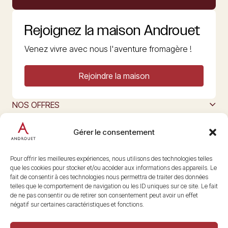
Rejoignez la maison Androuet
Venez vivre avec nous l'aventure fromagère !
Rejoindre la maison
NOS OFFRES
MAISON ANDROUET
L’ART DU FROMAGE
Gérer le consentement
Nous suivre
@maisonandrouet
Pour offrir les meilleures expériences, nous utilisons des technologies telles
que les cookies pour stocker et/ou accéder aux informations des appareils. Le
fait de consentir à ces technologies nous permettra de traiter des données
telles que le comportement de navigation ou les ID uniques sur ce site. Le fait
Copyright © 2026 Androuet
de ne pas consentir ou de retirer son consentement peut avoir un effet
Site par
Make the Grade
négatif sur certaines caractéristiques et fonctions.