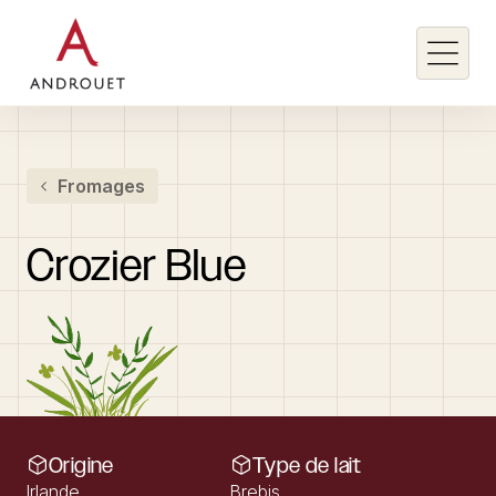
Rechercher un mot clé
Fromages
Rechercher
Crozier
Blue
Origine
Type de lait
Irlande
Brebis