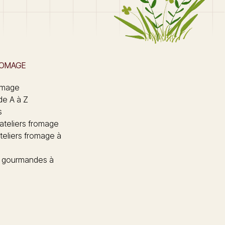
ROMAGE
omage
de A à Z
s
 ateliers fromage
teliers fromage à
 gourmandes à