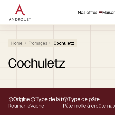
Nos offres
Maison
Rechercher un mot clé
Home
Fromages
Cochuletz
Cochuletz
Origine
Type de lait
Type de pâte
Roumanie
Vache
Pâte molle à croûte nat