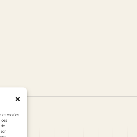
e les cookies
à ces
 de
r son
ions.