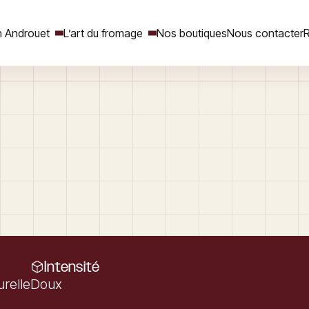
 Androuet
L’art du fromage
Nos boutiques
Nous contacter
R
Rechercher
Intensité
urelle
Doux