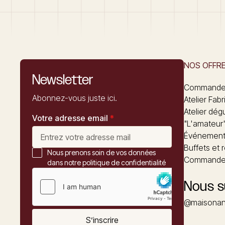
NOS OFFR
Newsletter
Commandez
Abonnez-vous juste ici.
Atelier Fabr
Atelier dég
Votre adresse email
*
"L'amateur
Événements
Buffets et 
Nous prenons soin de vos données
Commander
dans notre politique de confidentialité
Nous s
@maisonan
S’inscrire