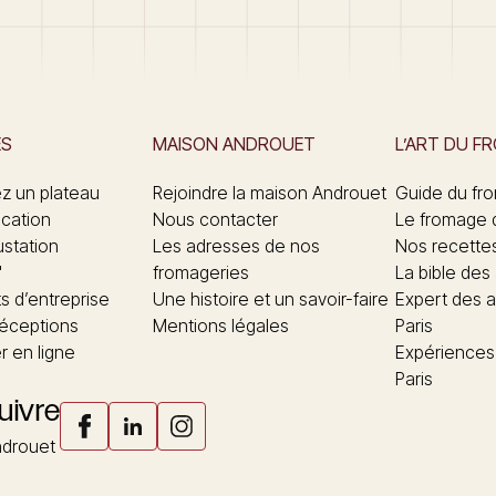
ES
MAISON ANDROUET
L’ART DU F
 un plateau
Rejoindre la maison Androuet
Guide du fr
ication
Nous contacter
Le fromage 
ustation
Les adresses de nos
Nos recette
"
fromageries
La bible des
 d’entreprise
Une histoire et un savoir-faire
Expert des a
réceptions
Mentions légales
Paris
 en ligne
Expériences
Paris
uivre
drouet