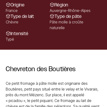
Origine
Région
France
Auvergne-Rhône-Alpes
Type de lait
Type de pâte
Chèvre
Pâte molle à croûte
naturelle
Intensité
Typé
Chevreton
des
Boutières
Ce petit fromage à pâte molle est originaire des
Boutières, petit pays situé entre le velay et le Vivarais,
près du mont Mézenc. Sur place, il est appelé
« picadou », le petit piquant. Ce fromage au lait de
chèvre est de la famille des pélardons. Sa qualité vient