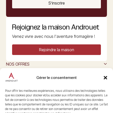
S’inscrire
Rejoignez la maison Androuet
Venez vivre avec nous l'aventure fromagère !
Rejoindre la maison
NOS OFFRES
MAISON ANDROUET
L’ART DU FROMAGE
Gérer le consentement
Nous suivre
@maisonandrouet
Pour offrir les meilleures expériences, nous utilisons des technologies telles
que les cookies pour stocker et/ou accéder aux informations des appareils. Le
fait de consentir à ces technologies nous permettra de traiter des données
telles que le comportement de navigation ou les ID uniques sur ce site. Le fait
Copyright © 2026 Androuet
de ne pas consentir ou de retirer son consentement peut avoir un effet
Site par
Make the Grade