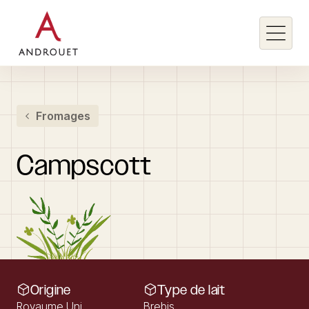
Rechercher un mot clé
Fromages
Rechercher
Campscott
Origine
Type de lait
Royaume Uni
Brebis