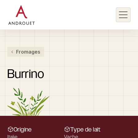
Rechercher un mot clé
Fromages
Rechercher
Burrino
Origine
Type de lait
Italie
Vache