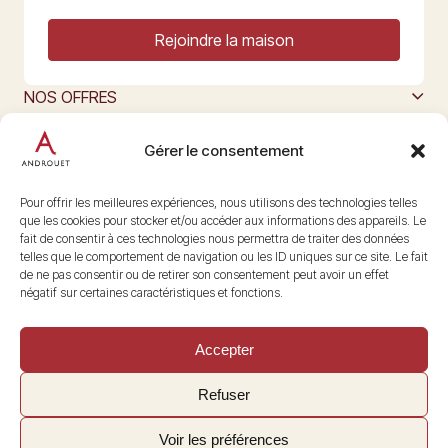
Rejoindre la maison
NOS OFFRES
MAISON ANDROUET
L’ART DU FROMAGE
Gérer le consentement
Nous suivre
@maisonandrouet
Pour offrir les meilleures expériences, nous utilisons des technologies telles
que les cookies pour stocker et/ou accéder aux informations des appareils. Le
fait de consentir à ces technologies nous permettra de traiter des données
telles que le comportement de navigation ou les ID uniques sur ce site. Le fait
Copyright © 2026 Androuet
de ne pas consentir ou de retirer son consentement peut avoir un effet
Site par
Make the Grade
négatif sur certaines caractéristiques et fonctions.
Accepter
Refuser
Voir les préférences