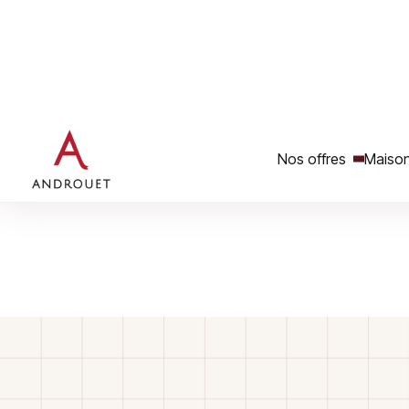
reposant sur la maîtrise de techniques traditionnelles ou 
circonscrit à un territoire ».
Il a été mis en place en mai 2006 et est ouvert aux méti
Ce label nous a été décerné par le ministre de l’économie