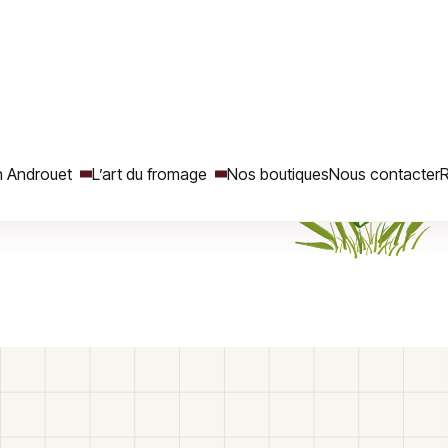
de haute technicité et
ers de bouche depuis peu.
.