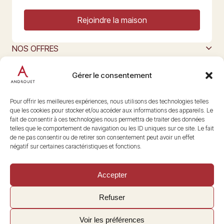
Rejoindre la maison
NOS OFFRES
MAISON ANDROUET
L’ART DU FROMAGE
Gérer le consentement
Nous suivre
@maisonandrouet
Pour offrir les meilleures expériences, nous utilisons des technologies telles
que les cookies pour stocker et/ou accéder aux informations des appareils. Le
fait de consentir à ces technologies nous permettra de traiter des données
telles que le comportement de navigation ou les ID uniques sur ce site. Le fait
Copyright © 2026 Androuet
de ne pas consentir ou de retirer son consentement peut avoir un effet
Site par
Make the Grade
négatif sur certaines caractéristiques et fonctions.
Accepter
Refuser
Voir les préférences